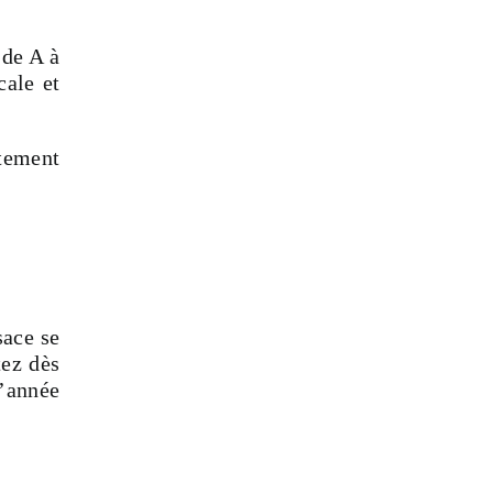
de A à
cale et
tement
sace se
tez dès
l’année