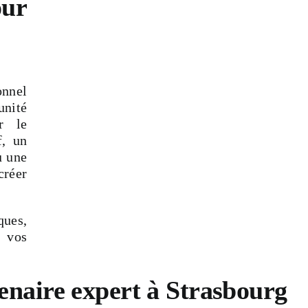
ur
onnel
unité
r le
f, un
u une
créer
ues,
à vos
naire expert à Strasbourg