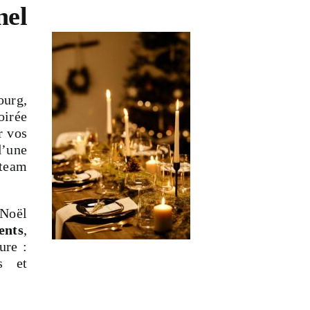
nel
ourg,
oirée
r vos
d’une
 team
 Noël
nts
,
ure :
s et