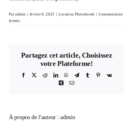
Devis & Contact
Par
admin
|
février 6, 2025
|
Location Photobooth
|
Commentaires
sur
fermés
Quels
sont
les
délais
pour
Partagez cet article, Choisissez
réserver
votre Plateforme!
un
Photobooth
Facebook
X
Reddit
LinkedIn
WhatsApp
Telegram
Tumblr
Pinterest
Vk
?
Xing
Email
À propos de l'auteur :
admin