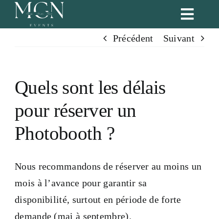
Passer
Toggl
au
Naviga
Précédent
Suivant
contenu
Accueil
Nos services
Quels sont les délais
pour réserver un
Formules
Photobooth ?
Blog
Nous recommandons de réserver au moins un
Portfolio
mois à l’avance pour garantir sa
disponibilité, surtout en période de forte
Notre équipe
demande (mai à septembre).