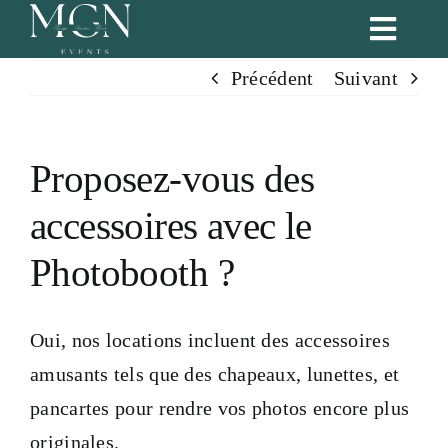
Passer
Toggl
au
Naviga
Précédent
Suivant
contenu
Accueil
Nos services
Proposez-vous des
accessoires avec le
Formules
Photobooth ?
Blog
Oui, nos locations incluent des accessoires
Portfolio
amusants tels que des chapeaux, lunettes, et
pancartes pour rendre vos photos encore plus
Notre équipe
originales.