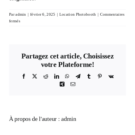
Devis & Contact
Par
admin
|
février 6, 2025
|
Location Photobooth
|
Commentaires
sur
fermés
Proposez-
vous
des
accessoires
avec
Partagez cet article, Choisissez
le
votre Plateforme!
Photobooth
?
Facebook
X
Reddit
LinkedIn
WhatsApp
Telegram
Tumblr
Pinterest
Vk
Xing
Email
À propos de l'auteur :
admin