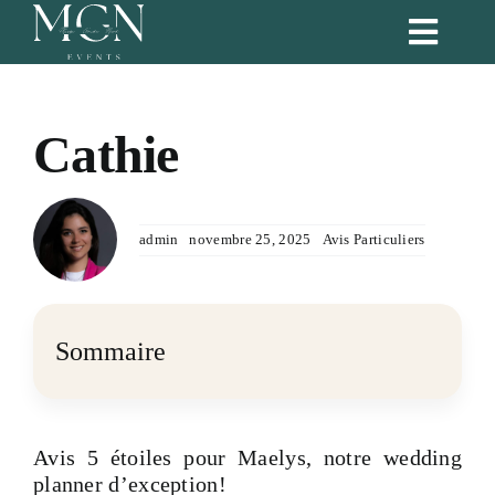
Passer
Toggl
au
Naviga
contenu
Accueil
Cathie
Nos services
admin
novembre 25, 2025
Avis Particuliers
Formules
Blog
Sommaire
Portfolio
Avis 5 étoiles pour Maelys, notre wedding
Notre équipe
planner d’exception!