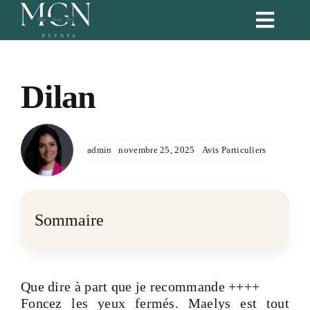
Passer
Toggl
au
Naviga
contenu
Accueil
Dilan
Nos services
admin
novembre 25, 2025
Avis Particuliers
Formules
Blog
Sommaire
Portfolio
Que dire à part que je recommande ++++
Notre équipe
Foncez les yeux fermés. Maelys est tout