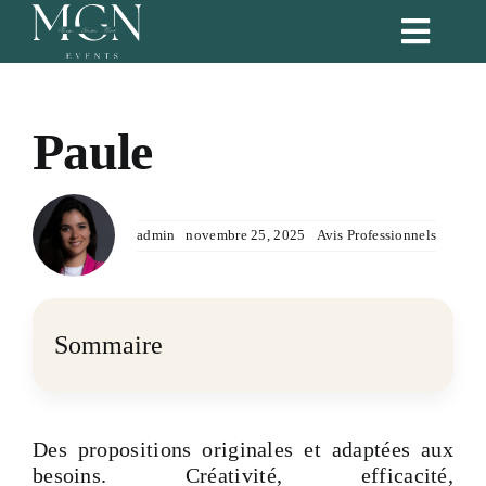
Passer
Toggl
au
Naviga
contenu
Accueil
Paule
Nos services
admin
novembre 25, 2025
Avis Professionnels
Formules
Blog
Sommaire
Portfolio
Des propositions originales et adaptées aux
Notre équipe
besoins. Créativité, efficacité,