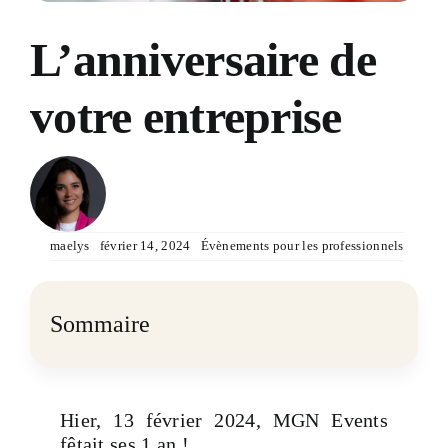
Devis & Contact
L’anniversaire de
votre entreprise
maelys
février 14, 2024
Évènements pour les professionnels
Sommaire
Hier, 13 février 2024, MGN Events
fêtait ses 1 an !