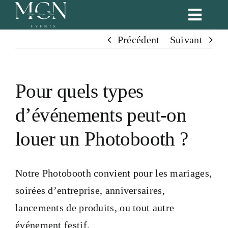
Passer
Toggl
au
Naviga
Précédent
Suivant
contenu
Accueil
Nos services
Pour quels types
d’événements peut-on
Formules
louer un Photobooth ?
Blog
Notre Photobooth convient pour les mariages,
Portfolio
soirées d’entreprise, anniversaires,
lancements de produits, ou tout autre
Notre équipe
événement festif.