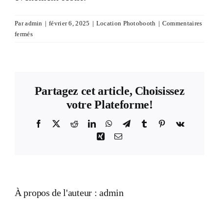
Devis & Contact
Par
admin
|
février 6, 2025
|
Location Photobooth
|
Commentaires
sur
fermés
Pour
quels
types
d’événements
peut-
Partagez cet article, Choisissez
on
votre Plateforme!
louer
un
Facebook
X
Reddit
LinkedIn
WhatsApp
Telegram
Tumblr
Pinterest
Vk
Photobooth
Xing
Email
?
À propos de l'auteur :
admin