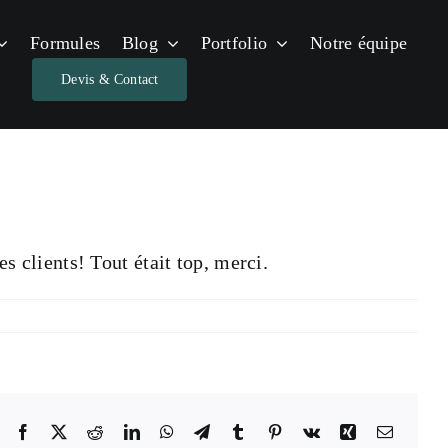
Formules
Blog
Portfolio
Notre équipe
Précédent
Devis & Contact
s clients! Tout était top, merci.
Facebook
X
Reddit
LinkedIn
WhatsApp
Telegram
Tumblr
Pinterest
Vk
Xing
Email