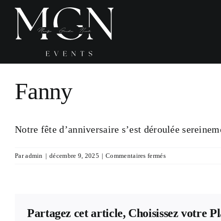
Passer
au
contenu
Fanny
Notre fête d’anniversaire s’est déroulée sereineme
sur
Par
admin
|
décembre 9, 2025
|
Commentaires fermés
Fanny
Partagez cet article, Choisissez votre P